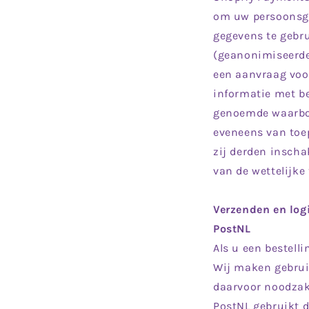
om uw persoonsge
gegevens te gebru
(geanonimiseerde)
een aanvraag voor
informatie met be
genoemde waarbor
eveneens van toe
zij derden insch
van de wettelijke
Verzenden en log
PostNL
Als u een bestelli
Wij maken gebruik
daarvoor noodzak
PostNL gebruikt 