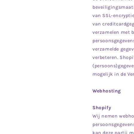
beveiligingsmaat
van SSL-encryptie
van creditcardge
verzamelen met b
persoonsgegevens
verzamelde gegeve
verbeteren. Shopi
(persoons)gegeve
mogelijk in de Ve
Webhosting
Shopify
Wij nemen webhos
persoonsgegevens
kan deze partij m