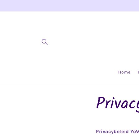
Meteen naar de
content
Home
Privac
Privacybeleid Yō