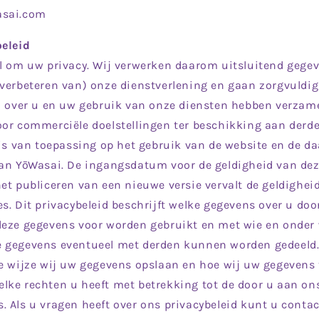
asai.com
beleid
l om uw privacy. Wij verwerken daarom uitsluitend gegev
 verbeteren van) onze dienstverlening en gaan zorgvuldi
j over u en uw gebruik van onze diensten hebben verzame
or commerciële doelstellingen ter beschikking aan derde
 is van toepassing op het gebruik van de website en de d
van YōWasai. De ingangsdatum voor de geldigheid van de
et publiceren van een nieuwe versie vervalt de geldigheid
s. Dit privacybeleid beschrijft welke gegevens over u do
deze gegevens voor worden gebruikt en met wie en onder
 gegevens eventueel met derden kunnen worden gedeeld.
ke wijze wij uw gegevens opslaan en hoe wij uw gegevens
ke rechten u heeft met betrekking tot de door u aan ons
. Als u vragen heeft over ons privacybeleid kunt u cont