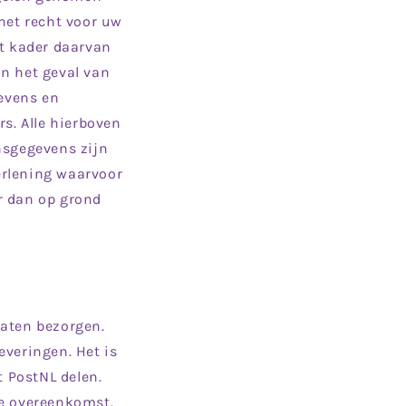
et recht voor uw
et kader daarvan
n het geval van
gevens en
s. Alle hierboven
sgegevens zijn
erlening waarvoor
r dan op grond
laten bezorgen.
everingen. Het is
 PostNL delen.
de overeenkomst.