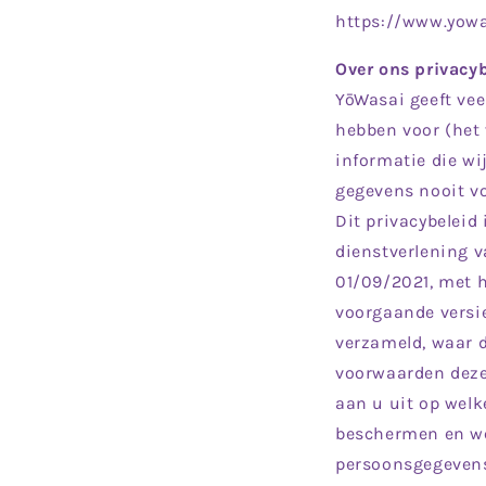
https://www.yow
Over ons privacy
YōWasai geeft vee
hebben voor (het
informatie die wi
gegevens nooit vo
Dit privacybeleid
dienstverlening 
01/09/2021, met h
voorgaande versie
verzameld, waar 
voorwaarden deze
aan u uit op wel
beschermen en wel
persoonsgegevens