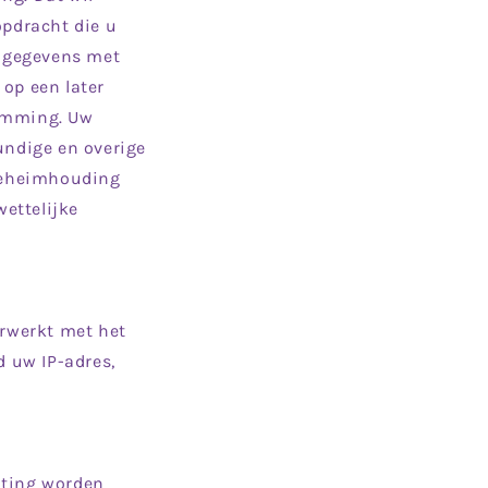
opdracht die u
u gegevens met
op een later
temming. Uw
ndige en overige
 geheimhouding
ettelijke
rwerkt met het
d uw IP-adres,
hting worden