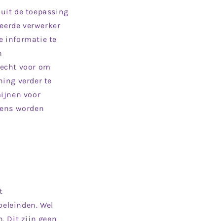
uit de toepassing
ceerde verwerker
 informatie te
n
recht voor om
ing verder te
mijnen voor
vens worden
t
eleinden. Wel
. Dit zijn geen