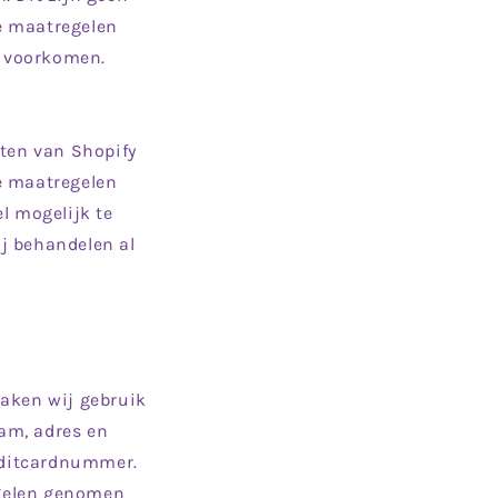
e maatregelen
e voorkomen.
sten van Shopify
e maatregelen
l mogelijk te
j behandelen al
maken wij gebruik
am, adres en
editcardnummer.
egelen genomen