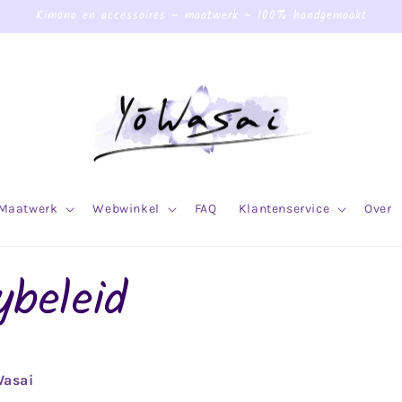
Kimono en accessoires ~ maatwerk ~ 100% handgemaakt
Maatwerk
Webwinkel
FAQ
Klantenservice
Over
ybeleid
Wasai